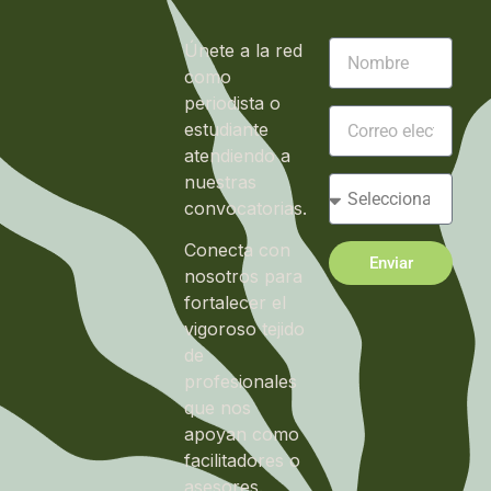
Únete a la red
como
periodista o
estudiante
atendiendo a
nuestras
convocatorias.
Conecta con
Enviar
nosotros para
fortalecer el
vigoroso tejido
de
profesionales
que nos
apoyan como
facilitadores o
asesores.